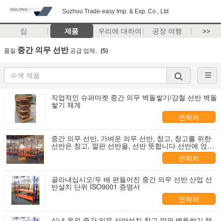
Suzhou Trade-easy Imp. & Exp. Co., Ltd
집
제품
우리에 대하여
공장 여행
>>
중간 의무 선반
품질
공급 업체.
(5)
직업적인 슈퍼마켓 중간 의무 벽돌쌓기/강철 선반 벽돌
쌓기 체계
연락처
중간 의무 선반, 가벼운 의무 선반, 창고, 창고를 위한
선반은 창고, 깔판 선반을, 선반 뜻합니다 선반에 얹습
니다
연락처
골라내십시오/두 배 편들어진 중간 의무 선반 산업 선
반설치 단위 ISO9001 증명서
연락처
실내 옥외 중간 의무 선반설치 창고 깔판 벽돌쌓기 체