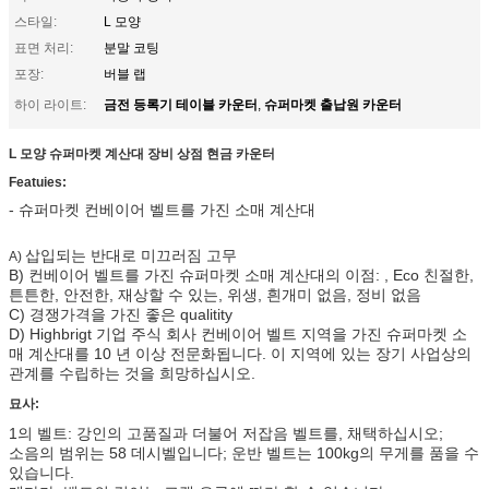
스타일:
L 모양
표면 처리:
분말 코팅
포장:
버블 랩
금전 등록기 테이블 카운터
슈퍼마켓 출납원 카운터
하이 라이트:
,
L 모양 슈퍼마켓 계산대 장비 상점 현금 카운터
Featuies:
- 슈퍼마켓 컨베이어 벨트를 가진 소매 계산대
삽입되는 반대로 미끄러짐 고무
A)
B) 컨베이어 벨트를 가진 슈퍼마켓 소매 계산대의 이점: , Eco 친절한,
튼튼한, 안전한, 재상할 수 있는, 위생, 흰개미 없음, 정비 없음
C) 경쟁가격을 가진 좋은 qualitity
D) Highbrigt 기업 주식 회사 컨베이어 벨트 지역을 가진 슈퍼마켓 소
매 계산대를 10 년 이상 전문화됩니다. 이 지역에 있는 장기 사업상의
관계를 수립하는 것을 희망하십시오.
묘사:
1의 벨트: 강인의 고품질과 더불어 저잡음 벨트를, 채택하십시오;
소음의 범위는 58 데시벨입니다; 운반 벨트는 100kg의 무게를 품을 수
있습니다.