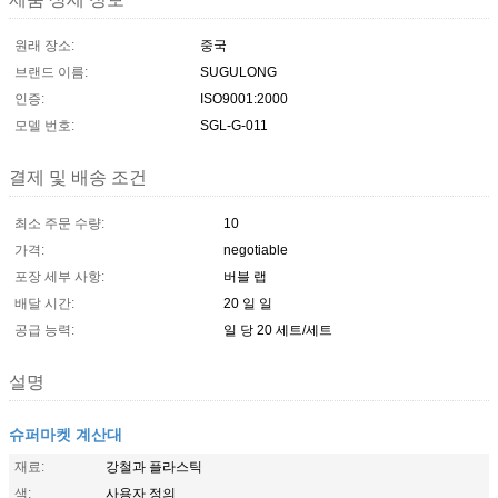
원래 장소:
중국
브랜드 이름:
SUGULONG
인증:
ISO9001:2000
모델 번호:
SGL-G-011
결제 및 배송 조건
최소 주문 수량:
10
가격:
negotiable
포장 세부 사항:
버블 랩
배달 시간:
20 일 일
공급 능력:
일 당 20 세트/세트
설명
슈퍼마켓 계산대
재료:
강철과 플라스틱
색:
사용자 정의